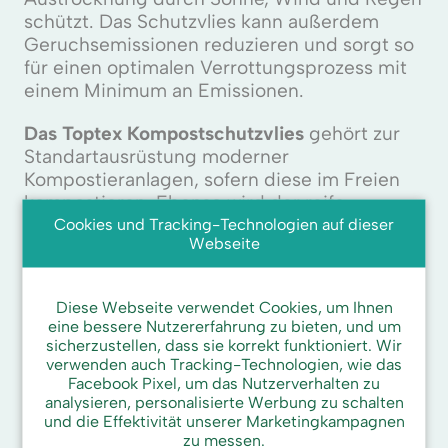
schützt. Das Schutzvlies kann außerdem
Geruchsemissionen reduzieren und sorgt so
für einen optimalen Verrottungsprozess mit
einem Minimum an Emissionen.
Das Toptex Kompostschutzvlies
gehört zur
Standartausrüstung moderner
Kompostieranlagen, sofern diese im Freien
kompostieren. Ebenso wird der reife
Kompost gegen Nässe und Verunreinigung
Cookies und Tracking-Technologien auf dieser
Webseite
geschützt.
Toptex Kompostschutzvlies
ist auch zur
Diese Webseite verwendet Cookies, um Ihnen
Abdeckung von Stallmist bestens geeignet,
eine bessere Nutzererfahrung zu bieten, und um
weil das Vlies den behördlichen
sicherzustellen, dass sie korrekt funktioniert. Wir
Anforderungen entspricht sowie
verwenden auch Tracking-Technologien, wie das
Facebook Pixel, um das Nutzerverhalten zu
Sickerwasserbildung und Nährstoffverluste
analysieren, personalisierte Werbung zu schalten
minimiert werden.
und die Effektivität unserer Marketingkampagnen
zu messen.