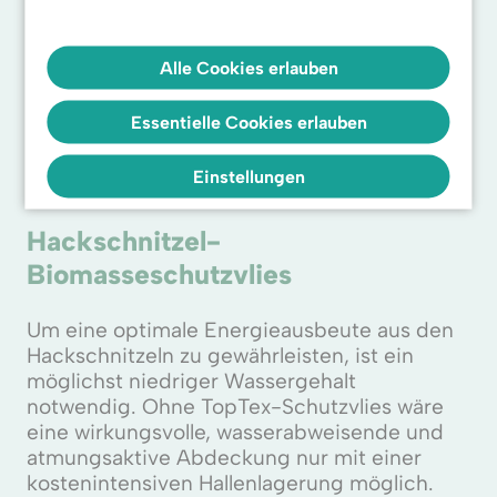
In folgenden Mengen/Maßen erhältlich:
4 x 50 m
5 x 50 m
Alle Cookies erlauben
6 x 50 m
Essentielle Cookies erlauben
Jetzt bestellen
Einstellungen
Hackschnitzel-
Biomasseschutzvlies
Um eine optimale Energieausbeute aus den
Hackschnitzeln zu gewährleisten, ist ein
möglichst niedriger Wassergehalt
notwendig. Ohne TopTex-Schutzvlies wäre
eine wirkungsvolle, wasserabweisende und
atmungsaktive Abdeckung nur mit einer
kostenintensiven Hallenlagerung möglich.